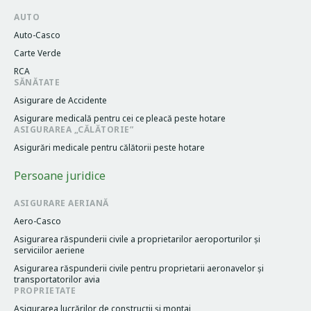
AUTO
Auto-Casco
Carte Verde
RCA
SĂNĂTATE
Asigurare de Accidente
Asigurare medicală pentru cei cе pleacă peste hotare
ASIGURAREA „CĂLĂTORIE”
Asigurări medicale pentru călătorii peste hotare
Persoane juridice
ASIGURARE AERIANĂ
Aero-Casco
Asigurarea răspunderii civile a proprietarilor aeroporturilor și
serviciilor aeriene
Asigurarea răspunderii civile pentru proprietarii aeronavelor și
transportatorilor avia
PROPRIETATE
Asigurarea lucrărilor de construcții și montaj