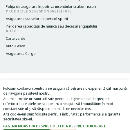
Poliţa de asigurare împotriva incendiilor și altor riscuri
PRODUCȚIE ȘI RESPONSABILITATE
Asigurarea surselor de pericol sporit
Pierderea capacităţii de muncă sau decesul angajatului
AUTO
Carte verde
Auto-Casco
Asigurarea Cargo
Termeni și condiții
Legacy menu
Folosim cookie-uri pentru a ne asigura că veți avea o experiență cât mai bună
Politica de confidențialitate
de navigare pe site-ul nostru.
Acordul de utilizare al site-ului
Anumite cookie-uri sunt utilizate pentru a obține statistici agregate
Image
Image
referitoare la vizitele pe site pentru a ne ajuta să îmbunătățim în mod
constant site-ul și să răspundem mai bine nevoilor dvs.
Alte cookie-uri sunt folosite pentru a îmbunătăți performanța și a garanta
securitatea site-ului.
PAGINA NOASTRA DESPRE POLITICA DESPRE COOKIE-URI