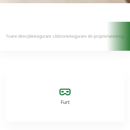
Case Insurances Menu
Toate direcțiile
Asigurare călătorie
Asigurare de proprietate
Asigura
Image
Furt