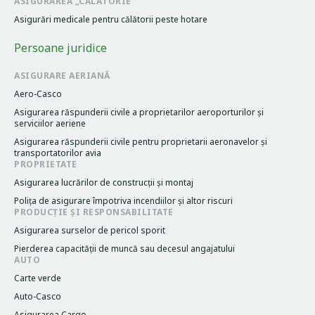
ASIGURAREA „CĂLĂTORIE”
Asigurări medicale pentru călătorii peste hotare
Persoane juridice
ASIGURARE AERIANĂ
Aero-Casco
Asigurarea răspunderii civile a proprietarilor aeroporturilor și
serviciilor aeriene
Asigurarea răspunderii civile pentru proprietarii aeronavelor și
transportatorilor avia
PROPRIETATE
Asigurarea lucrărilor de construcții și montaj
Poliţa de asigurare împotriva incendiilor și altor riscuri
PRODUCȚIE ȘI RESPONSABILITATE
Asigurarea surselor de pericol sporit
Pierderea capacităţii de muncă sau decesul angajatului
AUTO
Carte verde
Auto-Casco
Asigurarea Cargo