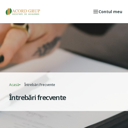
Skip to main content
Contul meu
Persoane fizice
Select your language
CAZ ASIGURAT
Acasă
Întrebări Frecvente
Breadcrumb
Întrebări frecvente