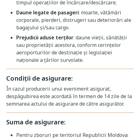
timpul operațiilor de încărcare/descărcare;
Daune legate de pasageri
: moarte, vătămări
corporale, pierderi, distrugeri sau deteriorări ale
bagajului și/sau cargo.
Prejudicii aduse terților
: daune vieții, sănătății
sau proprietății acestora, conform cerințelor
aeroporturilor de destinație și legislației
naționale a țărilor survolate.
Condiții de asigurare:
În cazul producerii unui eveniment asigurat,
despăgubirea este acordată în termen de 14 zile de la
semnarea actului de asigurare de către asigurător.
Suma de asigurare:
Pentru zboruri pe teritoriul Republicii Moldova: