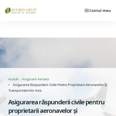
Skip to main content
Contul meu
Persoane fizice
Select your language
CAZ ASIGURAT
Breadcrumb
Acasă
Asigurare Aeriană
Asigurarea Răspunderii Civile Pentru Proprietarii Aeronavelor Și
Transportatorilor Avia
Asigurarea răspunderii civile pentru
proprietarii aeronavelor și