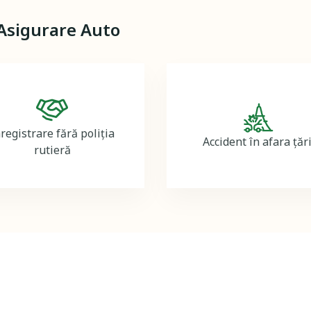
 Asigurare Auto
Image
Image
registrare fără poliția
Accident în afara țări
rutieră