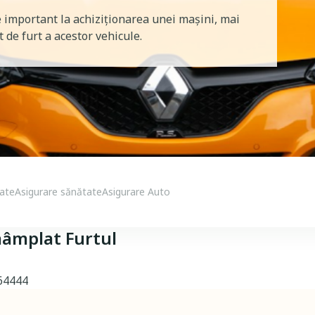
e important la achiziționarea unei mașini, mai
t de furt a acestor vehicule.
tate
Asigurare sănătate
Asigurare Auto
taâmplat Furtul
264444