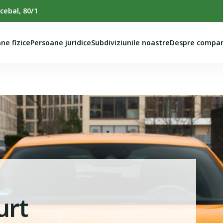
cebal, 80/1
ne fizice
Persoane juridice
Subdiviziunile noastre
Despre compan
urt