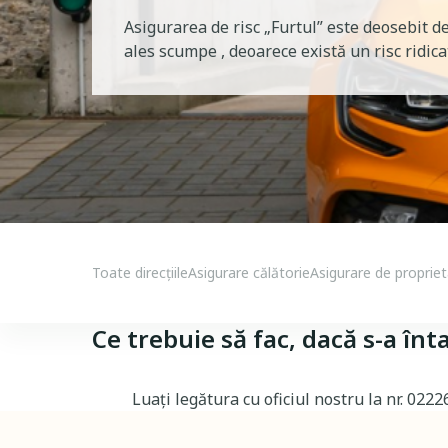
Asigurarea de risc „Furtul” este deosebit d
ales scumpe , deoarece există un risc ridica
Case Insurances Menu
Toate direcțiile
Asigurare călătorie
Asigurare de proprie
Ce trebuie să fac, dacă s-a în
Luați legătura cu oficiul nostru la nr. 022