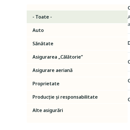
- Toate -
A
a
Auto
D
Sănătate
Asigurarea „Călătorie”
Asigurare aeriană
Proprietate
Producție și responsabilitate
C
Alte asigurări