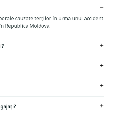
orale cauzate terților în urma unui accident
 în Republica Moldova.
i?
gajați?