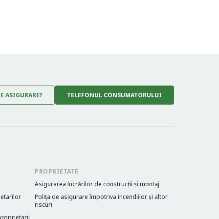
DE ASIGURARE?
TELEFONUL CONSUMATORULUI
PROPRIETATE
Asigurarea lucrărilor de construcții și montaj
etarilor
Poliţa de asigurare împotriva incendiilor și altor
riscuri
roprietarii