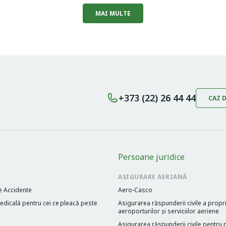
MAI MULTE
+373 (22) 26 44 44
CAZ 
Persoane juridice
ASIGURARE AERIANĂ
e Accidente
Aero-Casco
dicală pentru cei cе pleacă peste
Asigurarea răspunderii civile a propri
aeroporturilor și serviciilor aeriene
Asigurarea răspunderii civile pentru p