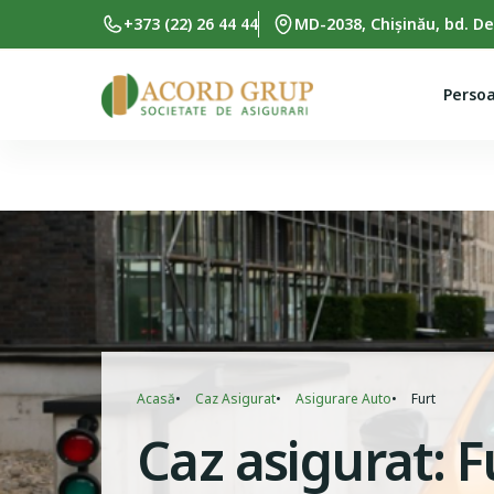
Skip to main content
+373 (22) 26 44 44
MD-2038, Chișinău, bd. De
Persoa
Breadcrumb
Acasă
Caz Asigurat
Asigurare Auto
Furt
Caz asigurat: F