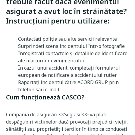
trebuie făcut dacă evenimentul
asigurat a avut loc în străinătate?
Instrucțiuni pentru utilizare:
Contactați poliția sau alte servicii relevante
Surprindeți scena incidentului într-o fotografie
Înregistrați contactele și detaliile de identificare
ale martorilor evenimentului
În cazul unui accident, completați formularul
european de notificare a accidentului rutier
Raportați incidentul către ACORD GRUP prin
telefon sau e-mail
Cum funcționează CASCO?
Compania de asigurări <<Soglasie>> va plăti
despăgubiri victimelor dacă provocați prejudicii vieții,
sănătății sau proprietății terților în timp ce conduceți