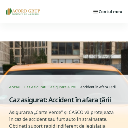
Skip to main content
Contul meu
Persoane fizice
Select your language
CAZ ASIGURAT
Breadcrumb
Acasă
Caz Asigurat
Asigurare Auto
Accident În Afara Țării
Caz asigurat: Accident în afara țării
Asigurarea „Carte Verde” și CASCO vă protejează
în caz de accident sau furt auto în străinătate.
Obțineți suport rapid indiferent de legislația