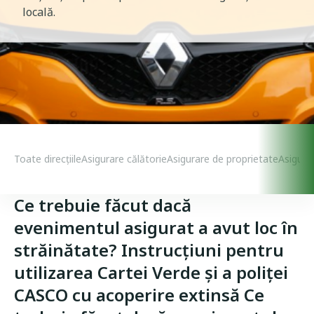
locală.
Case Insurances Menu
Toate direcțiile
Asigurare călătorie
Asigurare de proprietate
Asigura
Ce trebuie făcut dacă
evenimentul asigurat a avut loc în
străinătate? Instrucțiuni pentru
utilizarea Cartei Verde și a poliței
CASCO cu acoperire extinsă Ce