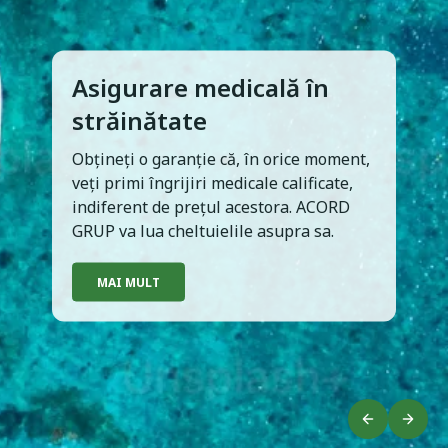
Asigurare medicală în
Asigurarea CASCO
străinătate
Asigurarea Carte Verde
Asigurare RCA
ACORD GRUP oferă protecție completă
Obțineți o garanție că, în orice moment,
Aplică pentru polița Carte Verde, fără a
Aplică pentru polița RCA, fără a ieși din
pentru mașina dvs.
veți primi îngrijiri medicale calificate,
ieși din casă!
casă!
Comandați online fără a ieși din casă.
indiferent de prețul acestora. ACORD
GRUP va lua cheltuielile asupra sa.
CUMPĂRĂ
CUMPĂRĂ
MAI MULT
MAI MULT