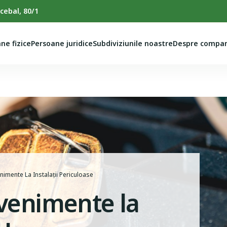
cebal, 80/1
ne fizice
Persoane juridice
Subdiviziunile noastre
Despre compan
nimente La Instalații Periculoase
Evenimente la