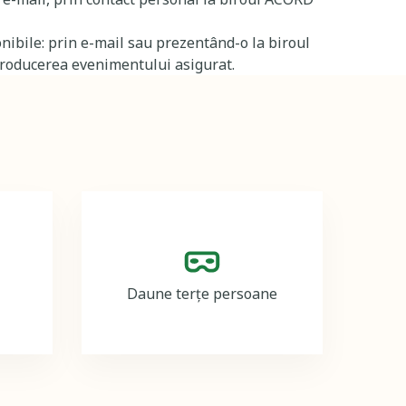
onibile: prin e-mail sau prezentând-o la biroul
producerea evenimentului asigurat.
Image
Daune terțe persoane