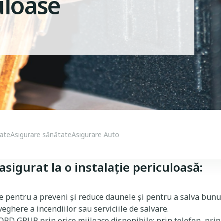
culoase
tate
Asigurare sănătate
Asigurare Auto
sigurat la o instalație periculoasă:
ile pentru a preveni și reduce daunele și pentru a salva bunu
eghere a incendiilor sau serviciile de salvare.
RD GRUP prin orice mijloace disponibile: prin telefon, prin