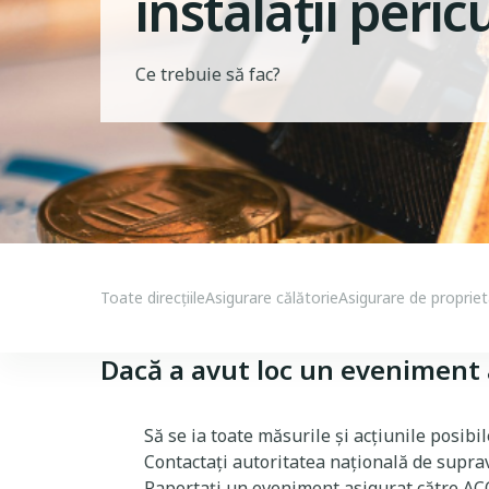
instalații peri
Ce trebuie să fac?
Case Insurances Menu
Toate direcțiile
Asigurare călătorie
Asigurare de proprie
Dacă a avut loc un eveniment a
Să se ia toate măsurile și acțiunile posib
Contactați autoritatea națională de suprav
Raportați un eveniment asigurat către ACO