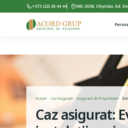
Skip to main content
+373 (22) 26 44 44
MD-2038, Chișinău, bd. De
Persoa
Breadcrumb
Acasă
Caz Asigurat
Asigurare de Proprietate
Eve
Caz asigurat: 