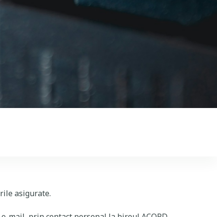
rile asigurate.
 e-mail, prin contact personal la biroul ACORD