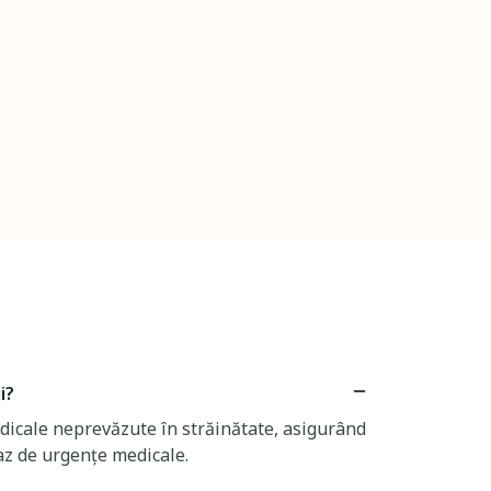
i?
dicale neprevăzute în străinătate, asigurând
caz de urgențe medicale.