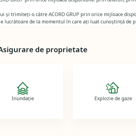
lui și trimiteți-o către ACORD GRUP prin orice mijloace disp
e lucrătoare de la momentul în care ați luat cunoștință de 
 Asigurare de proprietate
Image
Image
Inundație
Explozie de gaze