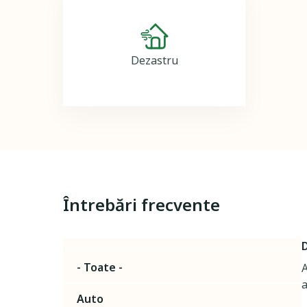
Image
Dezastru
Întrebări frecvente
D
- Toate -
A
a
Auto