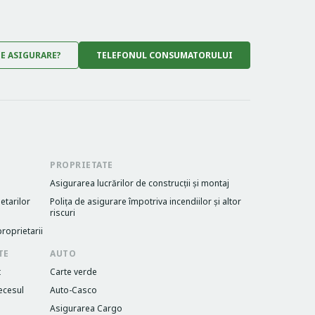
DE ASIGURARE?
TELEFONUL CONSUMATORULUI
PROPRIETATE
Asigurarea lucrărilor de construcții și montaj
etarilor
Poliţa de asigurare împotriva incendiilor și altor
riscuri
roprietarii
TE
AUTO
t
Carte verde
ecesul
Auto-Casco
Asigurarea Cargo