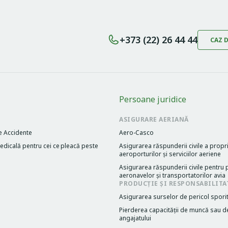
+373 (22) 26 44 44
CAZ 
Persoane juridice
ASIGURARE AERIANĂ
e Accidente
Aero-Casco
dicală pentru cei cе pleacă peste
Asigurarea răspunderii civile a propri
aeroporturilor și serviciilor aeriene
Asigurarea răspunderii civile pentru p
aeronavelor și transportatorilor avia
PRODUCȚIE ȘI RESPONSABILITA
Asigurarea surselor de pericol spori
Pierderea capacităţii de muncă sau d
angajatului