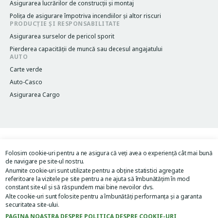
Asigurarea lucrărilor de construcții și montaj
Poliţa de asigurare împotriva incendiilor și altor riscuri
PRODUCȚIE ȘI RESPONSABILITATE
Asigurarea surselor de pericol sporit
Pierderea capacităţii de muncă sau decesul angajatului
AUTO
Carte verde
Auto-Casco
Asigurarea Cargo
Termeni și condiții
Legacy menu
Folosim cookie-uri pentru a ne asigura că veți avea o experiență cât mai bună
Politica de confidențialitate
de navigare pe site-ul nostru.
Acordul de utilizare al site-ului
Anumite cookie-uri sunt utilizate pentru a obține statistici agregate
Image
Image
referitoare la vizitele pe site pentru a ne ajuta să îmbunătățim în mod
constant site-ul și să răspundem mai bine nevoilor dvs.
Alte cookie-uri sunt folosite pentru a îmbunătăți performanța și a garanta
securitatea site-ului.
PAGINA NOASTRA DESPRE POLITICA DESPRE COOKIE-URI