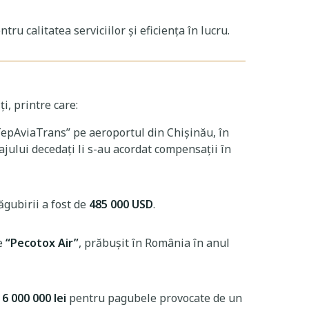
tru calitatea serviciilor și eficiența în lucru.
i, printre care:
epAviaTrans” pe aeroportul din Chișinău, în
jului decedați li s-au acordat compensații în
gubirii a fost de
485 000 USD
.
ne
“Pecotox Air”
, prăbușit în România în anul
e
6 000 000 lei
pentru pagubele provocate de un