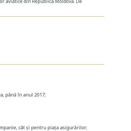
lor aviatice din Republica Moldova. De
va, până în anul 2017;
mpanie, cât și pentru piața asigurărilor;