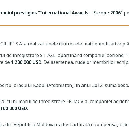
remiul prestigios “International Awards – Europe 2006”
pen
GRUP” S.A. a realizat unele dintre cele mai semnificative plăț
l de înregistrare ST-AZL, aparținând companiei aeriene “T
re de
1 200 000 USD
. De asemenea, rudelor membrilor echipa
ortul orașului Kabul (Afganistan), în anul 2012, suma despă
i-26 cu numărul de înregistrare ER-MCV al companiei aerie
e
100 000 USD
.
.L.
din Republica Moldova i-a fost achitată o compensație d