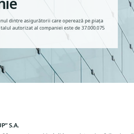
nie
ul dintre asigurătorii care operează pe piața
italul autorizat al companiei este de 37.000.075
P” S.A.