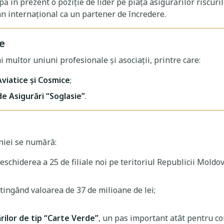
ă în prezent o poziţie de lider pe piaţa asigurărilor riscuri
 internațional ca un partener de încredere.
le
multor uniuni profesionale și asociații, printre care:
Aviatice şi Cosmice
;
e Asigurări “Soglasie”
.
niei se numără:
eschiderea a 25 de filiale noi pe teritoriul Republicii Moldo
tingând valoarea de 37 de milioane de lei;
rilor de tip “Carte Verde”
, un pas important atât pentru co