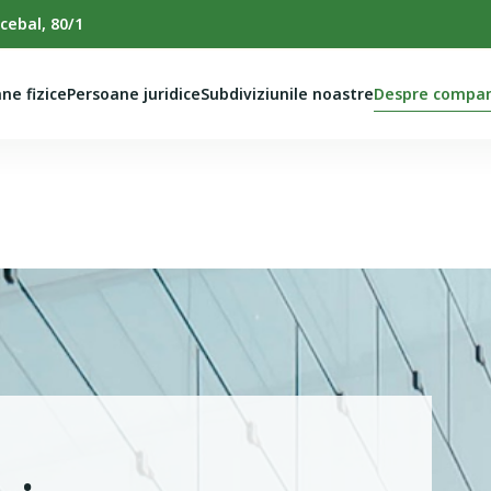
cebal, 80/1
ne fizice
Persoane juridice
Subdiviziunile noastre
Despre compan