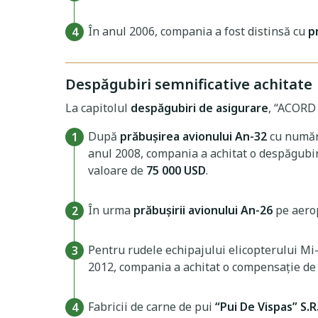
În anul 2006, compania a fost distinsă cu
p
Despăgubiri semnificative achitate
La capitolul
despăgubiri de asigurare
, “ACORD 
După
prăbușirea avionului An-32
cu număru
anul 2008, compania a achitat o despăgubi
valoare de
75 000 USD
.
În urma
prăbușirii avionului An-26
pe aerop
Pentru rudele echipajului elicopterului M
2012, compania a achitat o compensație d
Fabricii de carne de pui
“Pui De Vispas” S.R