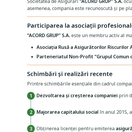
Societatea de Asigurări
“ACORD GRUP” S.A.
ocup
asemenea, compania este recunoscută și pe plan
Participarea la asociații profesiona
“ACORD GRUP” S.A.
este un membru activ al mai 
Asociaţia Rusă a Asigurătorilor Riscurilor 
Parteneriatul Non-Profit “Grupul Comun d
Schimbări și realizări recente
Printre schimbările esenţiale din cadrul compa
Dezvoltarea și creșterea companiei
prin d
Majorarea capitalului social
în anul 2015, a
Obținerea licenței pentru emiterea
asigură