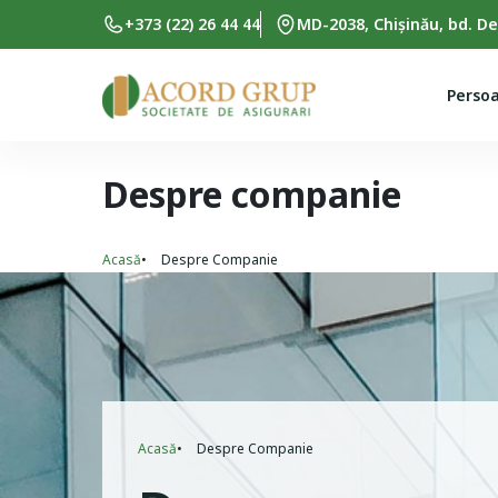
Skip to main content
+373 (22) 26 44 44
MD-2038, Chișinău, bd. De
Persoa
Despre companie
Acasă
Despre Companie
Breadcrumb
Acasă
Despre Companie
Breadcrumb