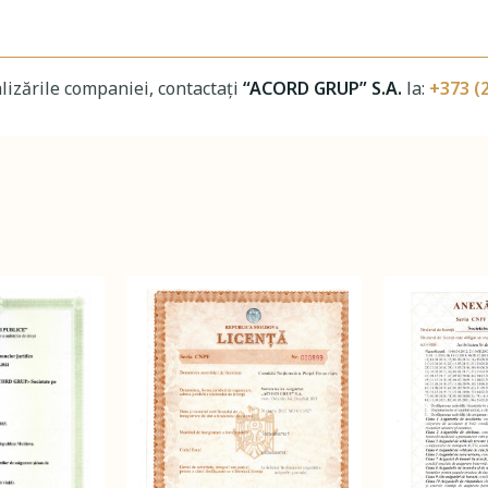
alizările companiei, contactați
“ACORD GRUP” S.A.
la:
+373 (2