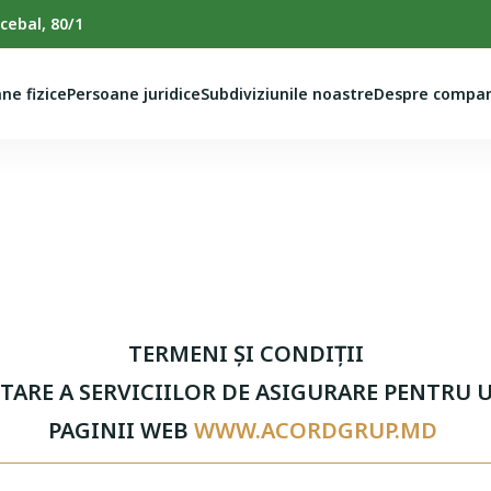
cebal, 80/1
ne fizice
Persoane juridice
Subdiviziunile noastre
Despre compan
TERMENI ŞI CONDIŢII
ARE A SERVICIILOR DE ASIGURARE PENTRU 
PAGINII WEB
WWW.ACORDGRUP.MD