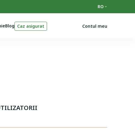
RO
ie
Blog
Caz asigurat
Contul meu
UTILIZATORII