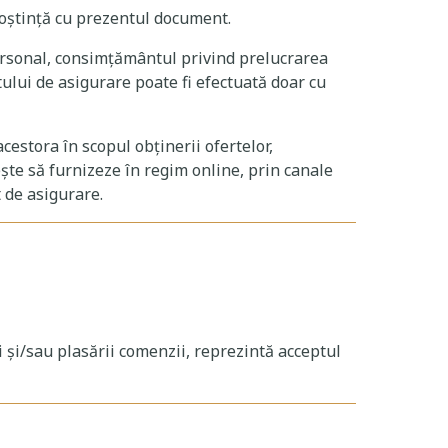
noștință cu prezentul document.
 personal, consimțământul privind prelucrarea
tului de asigurare poate fi efectuată doar cu
cestora în scopul obținerii ofertelor,
ește să furnizeze în regim online, prin canale
t de asigurare.
i și/sau plasării comenzii, reprezintă acceptul