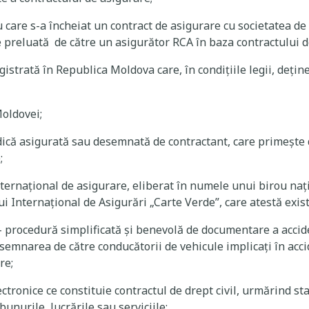
care s-a încheiat un contract de asigurare cu societatea de 
te preluată de către un asigurător RCA în baza contractului 
istrată în Republica Moldova care, în condiţiile legii, deţin
oldovei;
idică asigurată sau desemnată de contractant, care primește
;
ternaţional de asigurare, eliberat în numele unui birou naț
i Internațional de Asigurări „Carte Verde”, care atestă exist
– procedură simplificată şi benevolă de documentare a accid
semnarea de către conducătorii de vehicule implicați în acc
re;
ctronice ce constituie contractul de drept civil, urmărind st
i bunurile, lucrările sau serviciile;