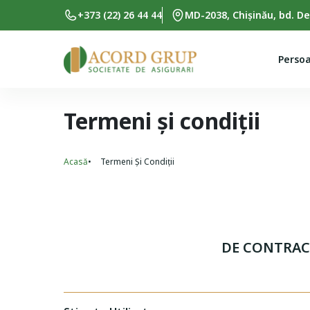
Skip to main content
+373 (22) 26 44 44
MD-2038, Chișinău, bd. De
Persoa
Termeni și condiții
Acasă
Termeni Și Condiții
Breadcrumb
DE CONTRACT