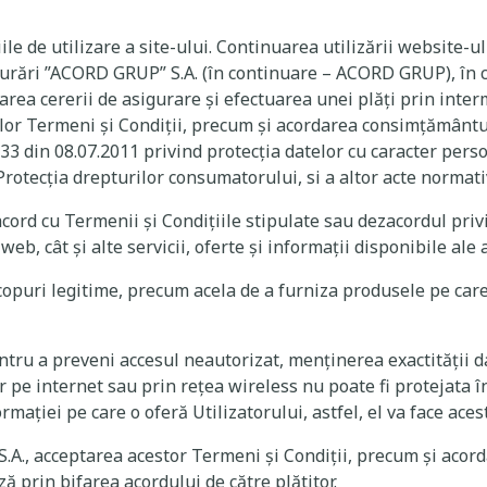
iile de utilizare a site-ului. Continuarea utilizării website
gurări ”ACORD GRUP” S.A. (în continuare – ACORD GRUP), în c
asarea cererii de asigurare și efectuarea unei plăți prin inte
r Termeni și Condiții, precum și acordarea consimțământulu
33 din 08.07.2011 privind protecția datelor cu caracter person
a Protecția drepturilor consumatorului, si a altor acte norma
acord cu Termenii și Condițiile stipulate sau dezacordul priv
b, cât și alte servicii, oferte și informații disponibile ale 
puri legitime, precum acela de a furniza produsele pe care 
tru a preveni accesul neautorizat, menținerea exactității dat
pe internet sau prin rețea wireless nu poate fi protejata în 
ției pe care o oferă Utilizatorului, astfel, el va face aces
S.A., acceptarea acestor Termeni și Condiții, precum și aco
ză prin bifarea acordului de către plătitor.