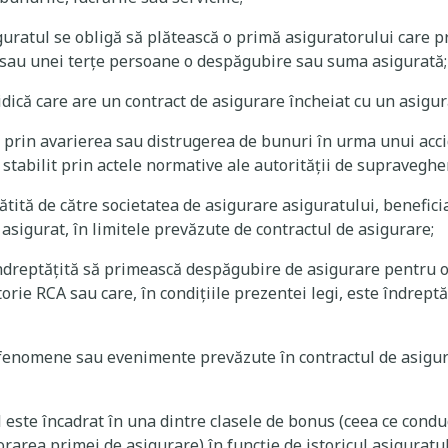
iguratul se obligă să plătească o primă asiguratorului care p
 sau unei terţe persoane o despăgubire sau suma asigurată;
idică care are un contract de asigurare încheiat cu un asigur
 prin avarierea sau distrugerea de bunuri în urma unui acci
abilit prin actele normative ale autorității de supraveghe
tită de către societatea de asigurare asiguratului, beneficia
sigurat, în limitele prevăzute de contractul de asigurare;
ndreptăţită să primească despăgubire de asigurare pentru o
orie RCA sau care, în condițiile prezentei legi, este îndrept
enomene sau evenimente prevăzute în contractul de asigura
l este încadrat în una dintre clasele de bonus (ceea ce cond
rarea primei de asigurare) în funcție de istoricul asiguratul