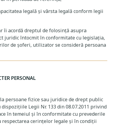
pacitatea legală și vârsta legală conform legii
ar îi acordă dreptul de folosință asupra
t juridic întocmit în conformitate cu legislația,
lor de șoferi, utilizator se consideră persoana
ACTER PERSONAL
a persoane fizice sau juridice de drept public
ispozițiile Legii Nr. 133 din 08.07.2011 privind
ace în temeiul și în conformitate cu prevederile
respectarea cerințelor legale și în condiții