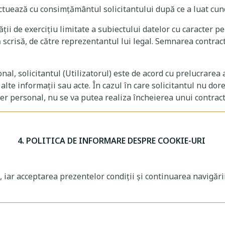
ectuează cu consimțământul solicitantului după ce a luat cu
ităţii de exerciţiu limitate a subiectului datelor cu caracter
 scrisă, de către reprezentantul lui legal. Semnarea contrac
al, solicitantul (Utilizatorul) este de acord cu prelucrarea a
alte informații sau acte. În cazul în care solicitantul nu dor
ter personal, nu se va putea realiza încheierea unui contrac
4. POLITICA DE INFORMARE DESPRE COOKIE-URI
, iar acceptarea prezentelor condiții și continuarea navigări