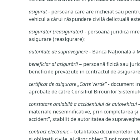
asigurat
- persoană care are încheiat sau pentru 
vehicul a cărui răspundere civilă delictuală es
asigurător (reasigurator)
- persoană juridică înreg
asigurare (reasigurare);
autoritate de supraveghere
- Banca Națională a M
beneficiar al asigurării
– persoană fizică sau jur
beneficiile prevăzute în contractul de asigurare
certificat de asigurare „Carte Verde”
- document in
aprobate de către Consiliul Birourilor Sistemulu
constatare amiabilă a accidentului de autovehicul
materiale nesemnificative, prin completarea şi 
accident”, stabilit de autoritatea de supraveghe
contract electronic
– totalitatea documentelor ele
şi obligaţii civile, al căror obiect îl pot constitu