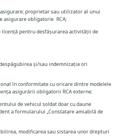
asigurare; proprietar sau utilizator al unui
de asigurare obligatorie RCA;
e licenţă pentru desfăşurarea activităţii de
 despăgubirea și/sau indemnizația ori
ional în conformitate cu oricare dintre modelele
ența asigurării obligatorii RCA externe;
entului de vehicul soldat doar cu daune
ident a formularului „Constatare amiabilă de
abilirea, modificarea sau sistarea unor drepturi