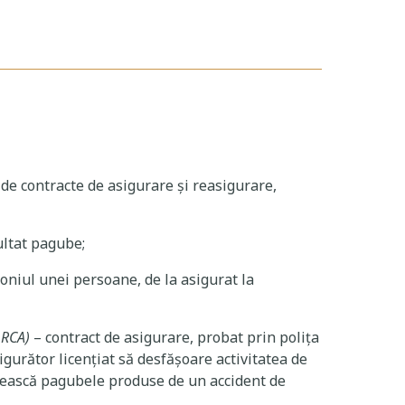
a de contracte de asigurare şi reasigurare,
ultat pagube;
moniul unei persoane, de la asigurat la
 RCA)
– contract de asigurare, probat prin polița
igurător licențiat să desfășoare activitatea de
ubească pagubele produse de un accident de