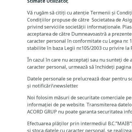
Stimate Utilizator,
Vă rugăm să citiți cu atenție Termenii și Condiț
Condițiilor propuse de către Societatea de Asi
privind serviciile societății informaționale. Pl
acceptarea de către Dumneavoastră a prezentelo
caracter personal în conformitate cu Legea nr. 1
stabilite în baza Legii nr.105/2003 cu privire l
În cazul în care nu acceptați sau nu sunteți de 
caracter personal, urmează să închideți pagina we
Datele personale se prelucrează doar pentru sco
și notificări\newsletter.
Noi folosim măsuri de securitate comerciale pen
informației de pe website. Transmiterea datelor 
ACORD GRUP nu poate garanta securitatea informa
Efectuarea plăților prin intermediul B.C.”MAIB”
și stoca datele cu caracter personal, se realizea