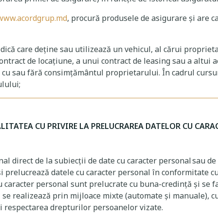
www.acordgrup.md
, procură produsele de asigurare și are ca
idică care deține sau utilizează un vehicul, al cărui propriet
tract de locațiune, a unui contract de leasing sau a altui ac
cu sau fără consimțământul proprietarului. În cadrul cursuri
ulului;
ALITATEA CU PRIVIRE LA PRELUCRAREA DATELOR CU CAR
 direct de la subiecții de date cu caracter personal sau de l
 prelucrează datele cu caracter personal în conformitate cu d
u caracter personal sunt prelucrate cu buna-credință și se f
 se realizează prin mijloace mixte (automate și manuale), cu 
și respectarea drepturilor persoanelor vizate.