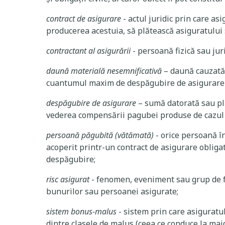
contract de asigurare
- actul juridic prin care as
producerea acestuia, să plătească asiguratului
contractant al asigurării
- persoană fizică sau jur
daună materială nesemnificativă
– daună cauzată
cuantumul maxim de despăgubire de asigurare st
despăgubire de asigurare
– sumă datorată sau plă
vederea compensării pagubei produse de cazul a
persoană păgubită (vătămată)
- orice persoană î
acoperit printr-un contract de asigurare obligat
despăgubire;
risc asigurat
- fenomen, eveniment sau grup de f
bunurilor sau persoanei asigurate;
sistem bonus-malus
- sistem prin care asiguratu
dintre clasele de malus (ceea ce conduce la majo