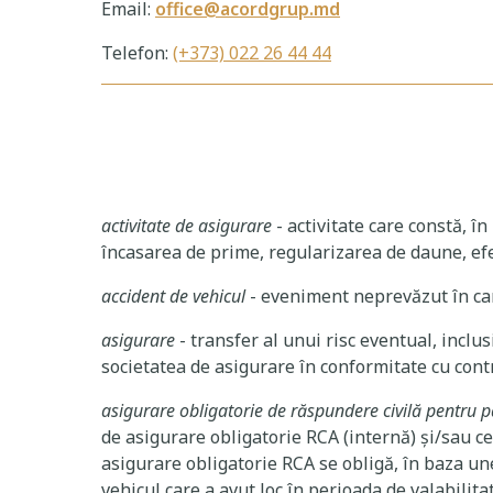
Email:
office@acordgrup.md
Telefon:
(+373) 022 26 44 44
activitate de asigurare
- activitate care constă, î
încasarea de prime, regularizarea de daune, ef
accident de vehicul
- eveniment neprevăzut în car
asigurare
- transfer al unui risc eventual, inclu
societatea de asigurare în conformitate cu cont
asigurare obligatorie de răspundere civilă pentru p
de asigurare obligatorie RCA (internă) și/sau ce
asigurare obligatorie RCA se obligă, în baza u
vehicul care a avut loc în perioada de valabilita