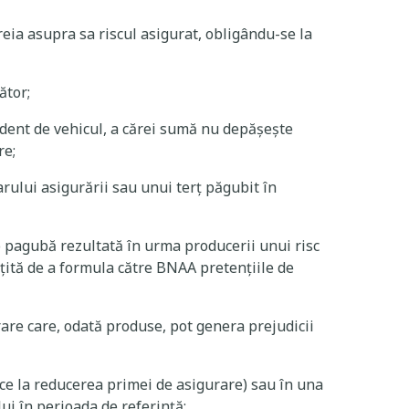
reia asupra sa riscul asigurat, obligându-se la
ător;
dent de vehicul, a cărei sumă nu depășește
re;
rului asigurării sau unui terț păgubit în
 pagubă rezultată în urma producerii unui risc
ățită de a formula către BNAA pretențiile de
re care, odată produse, pot genera prejudicii
uce la reducerea primei de asigurare) sau în una
ui în perioada de referință;