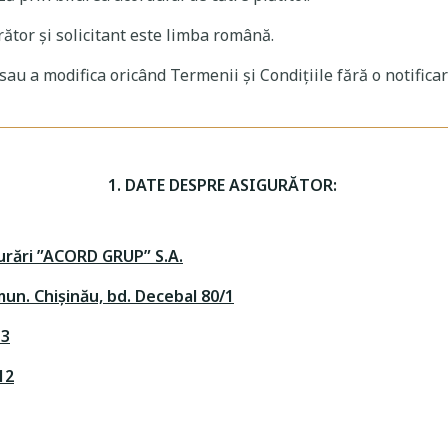
urător și solicitant este limba română.
u a modifica oricând Termenii și Condițiile fără o notificar
1. DATE DESPRE ASIGURĂTOR:
urări ”ACORD GRUP” S.A.
un. Chișinău, bd. Decebal 80/1
13
12