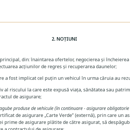
2. NOŢIUNI
n principal, din: înaintarea ofertelor, negocierea și încheiere
ectuarea acțiunilor de regres și recuperarea daunelor;
e a fost implicat cel puțin un vehicul în urma căruia au rez
siv al riscului la care este expusă viața, sănătatea sau patri
ractul de asigurare;
agube produse de vehicule (în continuare - asigurare obligatorie
rtificat de asigurare „Carte Verde” (externă), prin care un as
nei prime de asigurare plătite de către asigurat, să despăg
te a contractului de asigurare;