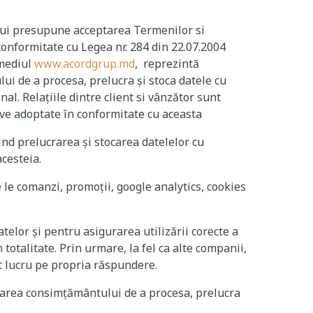
-ului presupune acceptarea Termenilor si
onformitate cu Legea nr. 284 din 22.07.2004
rmediul
www.acordgrup.md
, reprezintă
i de a procesa, prelucra și stoca datele cu
al. Relațiile dintre client si vânzător sunt
tive adoptate în conformitate cu aceasta
ind prelucrarea și stocarea datelelor cu
acesteia.
le comanzi, promoții, google analytics, cookies
elor și pentru asigurarea utilizării corecte a
totalitate. Prin urmare, la fel ca alte companii,
t lucru pe propria răspundere.
rdarea consimțământului de a procesa, prelucra