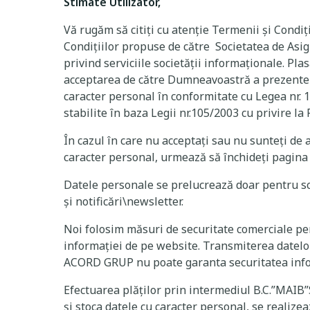
Stimate Utilizator,
Vă rugăm să citiți cu atenție Termenii și Condiț
Condițiilor propuse de către Societatea de Asi
privind serviciile societății informaționale. Pl
acceptarea de către Dumneavoastră a prezentelo
caracter personal în conformitate cu Legea nr. 1
stabilite în baza Legii nr.105/2003 cu privire l
În cazul în care nu acceptați sau nu sunteți de 
caracter personal, urmează să închideți pagina we
Datele personale se prelucrează doar pentru sco
și notificări\newsletter.
Noi folosim măsuri de securitate comerciale pen
informației de pe website. Transmiterea datelor 
ACORD GRUP nu poate garanta securitatea informa
Efectuarea plăților prin intermediul B.C.”MAIB”
și stoca datele cu caracter personal, se realizea