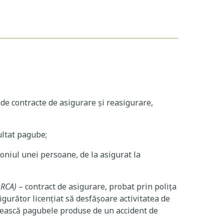
a de contracte de asigurare şi reasigurare,
ultat pagube;
moniul unei persoane, de la asigurat la
 RCA)
– contract de asigurare, probat prin polița
igurător licențiat să desfășoare activitatea de
ubească pagubele produse de un accident de