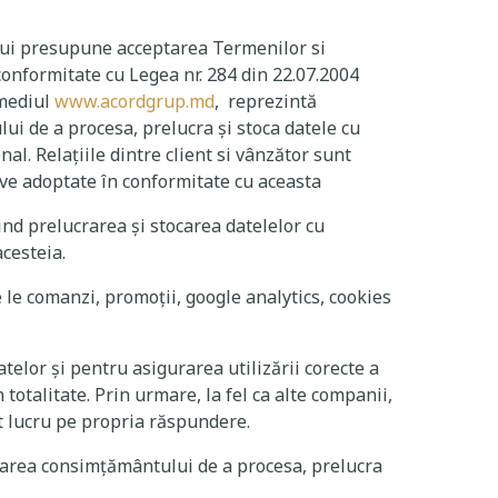
-ului presupune acceptarea Termenilor si
onformitate cu Legea nr. 284 din 22.07.2004
rmediul
www.acordgrup.md
, reprezintă
i de a procesa, prelucra și stoca datele cu
al. Relațiile dintre client si vânzător sunt
tive adoptate în conformitate cu aceasta
ind prelucrarea și stocarea datelelor cu
acesteia.
le comanzi, promoții, google analytics, cookies
elor și pentru asigurarea utilizării corecte a
totalitate. Prin urmare, la fel ca alte companii,
t lucru pe propria răspundere.
rdarea consimțământului de a procesa, prelucra