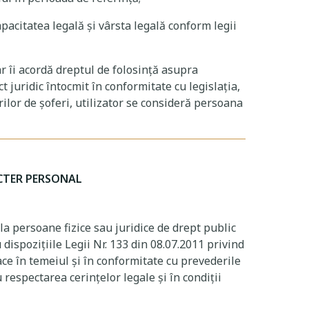
pacitatea legală și vârsta legală conform legii
ar îi acordă dreptul de folosință asupra
t juridic întocmit în conformitate cu legislația,
lor de șoferi, utilizator se consideră persoana
ACTER PERSONAL
a persoane fizice sau juridice de drept public
ispozițiile Legii Nr. 133 din 08.07.2011 privind
ace în temeiul și în conformitate cu prevederile
respectarea cerințelor legale și în condiții