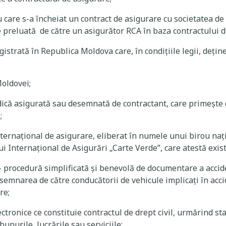
care s-a încheiat un contract de asigurare cu societatea de 
te preluată de către un asigurător RCA în baza contractului 
istrată în Republica Moldova care, în condiţiile legii, deţin
oldovei;
idică asigurată sau desemnată de contractant, care primește
;
ternaţional de asigurare, eliberat în numele unui birou naț
i Internațional de Asigurări „Carte Verde”, care atestă exist
– procedură simplificată şi benevolă de documentare a accid
semnarea de către conducătorii de vehicule implicați în acc
re;
ctronice ce constituie contractul de drept civil, urmărind st
i bunurile, lucrările sau serviciile;