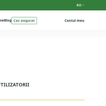
RO
ie
Blog
Caz asigurat
Contul meu
UTILIZATORII