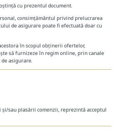
noștință cu prezentul document.
 personal, consimțământul privind prelucrarea
tului de asigurare poate fi efectuată doar cu
cestora în scopul obținerii ofertelor,
ește să furnizeze în regim online, prin canale
t de asigurare.
i și/sau plasării comenzii, reprezintă acceptul