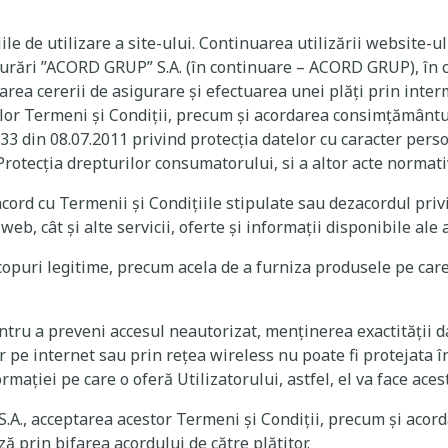
iile de utilizare a site-ului. Continuarea utilizării website
gurări ”ACORD GRUP” S.A. (în continuare – ACORD GRUP), în c
asarea cererii de asigurare și efectuarea unei plăți prin inte
r Termeni și Condiții, precum și acordarea consimțământulu
33 din 08.07.2011 privind protecția datelor cu caracter person
a Protecția drepturilor consumatorului, si a altor acte norma
acord cu Termenii și Condițiile stipulate sau dezacordul priv
b, cât și alte servicii, oferte și informații disponibile ale 
puri legitime, precum acela de a furniza produsele pe care 
tru a preveni accesul neautorizat, menținerea exactității dat
pe internet sau prin rețea wireless nu poate fi protejata în 
ției pe care o oferă Utilizatorului, astfel, el va face aces
S.A., acceptarea acestor Termeni și Condiții, precum și aco
ză prin bifarea acordului de către plătitor.