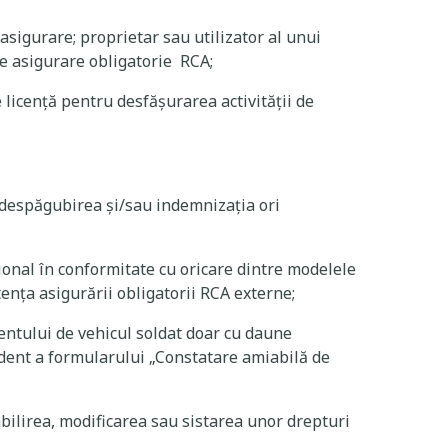
asigurare; proprietar sau utilizator al unui
de asigurare obligatorie RCA;
e licenţă pentru desfăşurarea activităţii de
 despăgubirea și/sau indemnizația ori
ional în conformitate cu oricare dintre modelele
ența asigurării obligatorii RCA externe;
entului de vehicul soldat doar cu daune
ident a formularului „Constatare amiabilă de
abilirea, modificarea sau sistarea unor drepturi