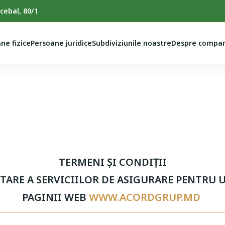
cebal, 80/1
ne fizice
Persoane juridice
Subdiviziunile noastre
Despre compan
TERMENI ŞI CONDIŢII
ARE A SERVICIILOR DE ASIGURARE PENTRU 
PAGINII WEB
WWW.ACORDGRUP.MD