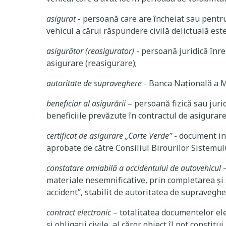
asigurat
- persoană care are încheiat sau pentru 
vehicul a cărui răspundere civilă delictuală es
asigurător (reasigurator)
- persoană juridică înreg
asigurare (reasigurare);
autoritate de supraveghere
- Banca Națională a M
beneficiar al asigurării
– persoană fizică sau jur
beneficiile prevăzute în contractul de asigurare
certificat de asigurare „Carte Verde”
- document in
aprobate de către Consiliul Birourilor Sistemulu
constatare amiabilă a accidentului de autovehicul
materiale nesemnificative, prin completarea şi 
accident”, stabilit de autoritatea de supraveghe
contract electronic
– totalitatea documentelor ele
şi obligaţii civile, al căror obiect îl pot constitu