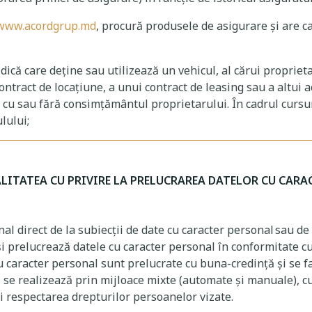
www.acordgrup.md
, procură produsele de asigurare și are ca
idică care deține sau utilizează un vehicul, al cărui propriet
tract de locațiune, a unui contract de leasing sau a altui ac
cu sau fără consimțământul proprietarului. În cadrul cursuri
ulului;
ALITATEA CU PRIVIRE LA PRELUCRAREA DATELOR CU CAR
 direct de la subiecții de date cu caracter personal sau de l
 prelucrează datele cu caracter personal în conformitate cu d
u caracter personal sunt prelucrate cu buna-credință și se f
 se realizează prin mijloace mixte (automate și manuale), cu 
și respectarea drepturilor persoanelor vizate.