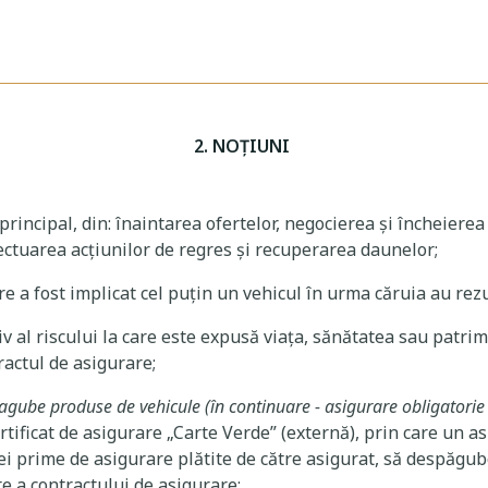
2. NOŢIUNI
n principal, din: înaintarea ofertelor, negocierea și încheiere
ectuarea acțiunilor de regres și recuperarea daunelor;
e a fost implicat cel puțin un vehicul în urma căruia au rez
siv al riscului la care este expusă viața, sănătatea sau patri
ractul de asigurare;
agube produse de vehicule (în continuare - asigurare obligatorie
rtificat de asigurare „Carte Verde” (externă), prin care un as
nei prime de asigurare plătite de către asigurat, să despăg
te a contractului de asigurare;