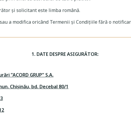
urător și solicitant este limba română.
u a modifica oricând Termenii și Condițiile fără o notificar
1. DATE DESPRE ASIGURĂTOR:
urări ”ACORD GRUP” S.A.
un. Chișinău, bd. Decebal 80/1
13
12