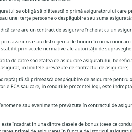
iguratul se obligă să plătească o primă asiguratorului care p
 sau unei terţe persoane o despăgubire sau suma asigurată;
idică care are un contract de asigurare încheiat cu un asigur
 prin avarierea sau distrugerea de bunuri în urma unui acci
abilit prin actele normative ale autorității de supraveghe
tită de către societatea de asigurare asiguratului, beneficia
sigurat, în limitele prevăzute de contractul de asigurare;
ndreptăţită să primească despăgubire de asigurare pentru o
orie RCA sau care, în condițiile prezentei legi, este îndrept
enomene sau evenimente prevăzute în contractul de asigura
l este încadrat în una dintre clasele de bonus (ceea ce cond
rarea primei de asigurare) în funcție de istoricul asiguratul