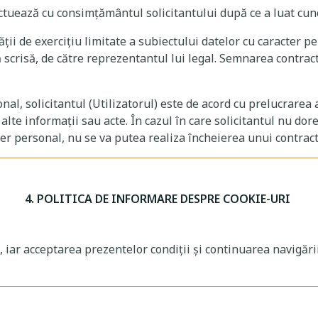
ectuează cu consimțământul solicitantului după ce a luat cu
ităţii de exerciţiu limitate a subiectului datelor cu caracter
 scrisă, de către reprezentantul lui legal. Semnarea contrac
al, solicitantul (Utilizatorul) este de acord cu prelucrarea a
alte informații sau acte. În cazul în care solicitantul nu dor
ter personal, nu se va putea realiza încheierea unui contrac
4. POLITICA DE INFORMARE DESPRE COOKIE-URI
, iar acceptarea prezentelor condiții și continuarea navigări