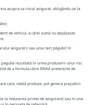
reia asupra sa riscul asigurat, obligându-se la
ător;
dent de vehicul, a cărei sumă nu depășește
re;
rului asigurării sau unui terț păgubit în
 pagubă rezultată în urma producerii unui risc
ățită de a formula către BNAA pretențiile de
re care, odată produse, pot genera prejudicii
uce la reducerea primei de asigurare) sau în una
ui în perioada de referință;