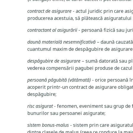
contract de asigurare
- actul juridic prin care as
producerea acestuia, să plătească asiguratului
contractant al asigurării
- persoană fizică sau jur
daună materială nesemnificativă
– daună cauzată
cuantumul maxim de despăgubire de asigurare st
despăgubire de asigurare
– sumă datorată sau plă
vederea compensării pagubei produse de cazul a
persoană păgubită (vătămată)
- orice persoană î
acoperit printr-un contract de asigurare obligat
despăgubire;
risc asigurat
- fenomen, eveniment sau grup de f
bunurilor sau persoanei asigurate;
sistem bonus-malus
- sistem prin care asiguratu
dintre clasele de malus (ceea ce conduce la majo