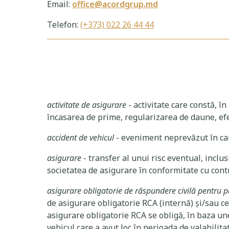
Email:
office@acordgrup.md
Telefon:
(+373) 022 26 44 44
activitate de asigurare
- activitate care constă, î
încasarea de prime, regularizarea de daune, ef
accident de vehicul
- eveniment neprevăzut în car
asigurare
- transfer al unui risc eventual, inclu
societatea de asigurare în conformitate cu cont
asigurare obligatorie de răspundere civilă pentru p
de asigurare obligatorie RCA (internă) și/sau ce
asigurare obligatorie RCA se obligă, în baza u
vehicul care a avut loc în perioada de valabilita