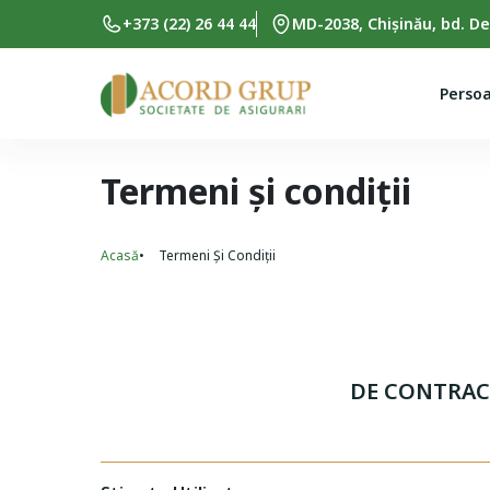
Skip to main content
+373 (22) 26 44 44
MD-2038, Chișinău, bd. De
Persoa
Termeni și condiții
Acasă
Termeni Și Condiții
Breadcrumb
DE CONTRACT