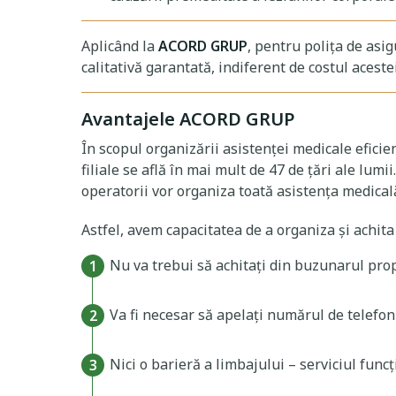
Aplicând la
ACORD GRUP
, pentru polița de asig
calitativă garantată, indiferent de costul acest
Avantajele ACORD GRUP
În scopul organizării asistenței medicale eficie
filiale se află în mai mult de 47 de țări ale lumi
operatorii vor organiza toată asistenţa medical
Astfel, avem capacitatea de a organiza și achita
Nu va trebui să achitați din buzunarul prop
Va fi necesar să apelați numărul de telefon 
Nici o barieră a limbajului – serviciul fun