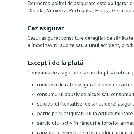
Deţinerea poliţei de asigurare este obligatorie 
Olanda, Norvegia, Portugalia, Franţa, Germania, 
Caz asigurat
Cazul asigurat constituie dereglări de sănătate
a îmbolnăvirii subite sau a unui accident, produ
Excepții de la plată
Compania de asigurări este în drept să refuze 
comiterii de către asigurat a unei infracţiu
consumului abuziv de alcool sau consumului
suicidului (tentativei de sinucidere) asigura
participării asiguratului la acţiuni militare,
serviciului activ în rândurile forţelor arma
cauzării premeditate a leziunilor corporale 