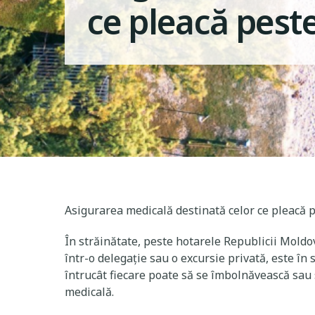
cе pleacă pest
Asigurarea medicală destinată celor ce pleacă pe
În străinătate, peste hotarele Republicii Moldov
într-o delegaţie sau o excursie privată, este în
întrucât fiecare poate să se îmbolnăvească sau s
medicală.