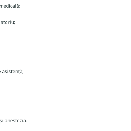
 medicală;
atoriu;
 asistență;
și anestezia.