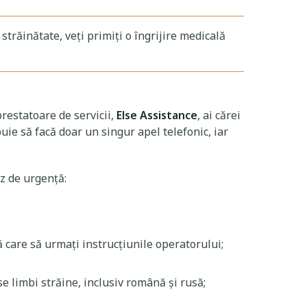
străinătate, veți primiți o îngrijire medicală
prestatoare de servicii,
Else Assistance
, ai cărei
ebuie să facă doar un singur apel telefonic, iar
az de urgență:
pă care să urmați instrucțiunile operatorului;
e limbi străine, inclusiv română și rusă;