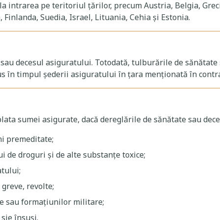
la intrarea pe teritoriul țărilor, precum Austria, Belgia, Gr
Finlanda, Suedia, Israel, Lituania, Cehia şi Estonia.
 sau decesul asiguratului. Totodată, tulburările de sănătate
s în timpul şederii asiguratului în ţara menţionată în contra
plata sumei asigurate, dacă dereglările de sănătate sau dece
ni premeditate;
 de droguri şi de alte substanţe toxice;
tului;
 greve, revolte;
te sau formaţiunilor militare;
sie însuşi.