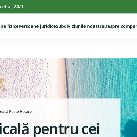
cebal, 80/1
ne fizice
Persoane juridice
Subdiviziunile noastre
Despre compan
leacă Peste Hotare
cală pentru cei