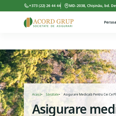
Skip to main content
+373 (22) 26 44 44
MD-2038, Chișinău, bd. De
Persoa
Breadcrumb
Acasă
Sănătate
Asigurare Medicală Pentru Cei Cе P
Asigurare medi