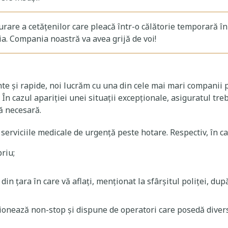
urare a cetățenilor care pleacă într-o călătorie temporară în 
eia. Compania noastră va avea grijă de voi!
nte și rapide, noi lucrăm cu una din cele mai mari companii 
i. În cazul apariţiei unei situaţii excepţionale, asiguratul tr
ă necesară.
 serviciile medicale de urgență peste hotare. Respectiv, în c
riu;
din țara în care vă aflați, menționat la sfârșitul poliței, du
cționează non-stop și dispune de operatori care posedă divers