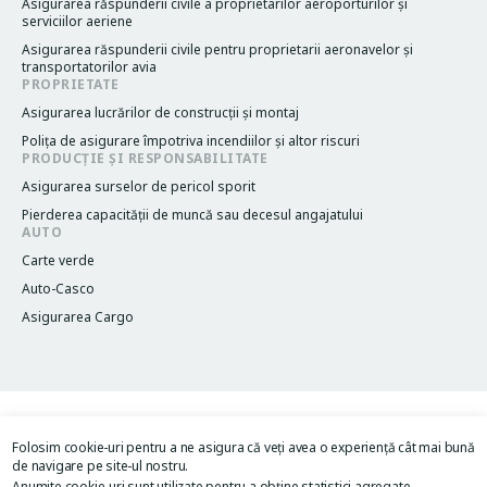
Asigurarea răspunderii civile a proprietarilor aeroporturilor și
serviciilor aeriene
Asigurarea răspunderii civile pentru proprietarii aeronavelor și
transportatorilor avia
PROPRIETATE
Asigurarea lucrărilor de construcții și montaj
Poliţa de asigurare împotriva incendiilor și altor riscuri
PRODUCȚIE ȘI RESPONSABILITATE
Asigurarea surselor de pericol sporit
Pierderea capacităţii de muncă sau decesul angajatului
AUTO
Carte verde
Auto-Casco
Asigurarea Cargo
Termeni și condiții
Legacy menu
Folosim cookie-uri pentru a ne asigura că veți avea o experiență cât mai bună
Politica de confidențialitate
de navigare pe site-ul nostru.
Acordul de utilizare al site-ului
Anumite cookie-uri sunt utilizate pentru a obține statistici agregate