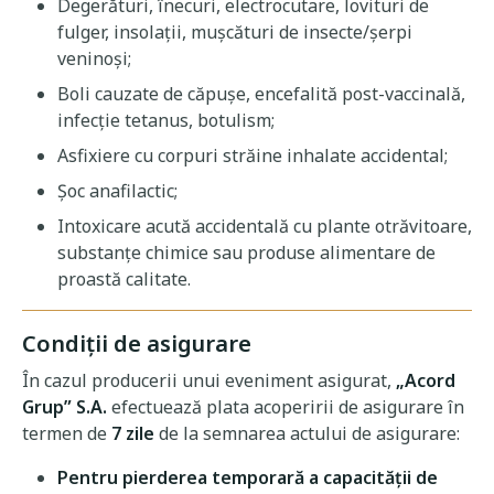
Degerături, înecuri, electrocutare, lovituri de
fulger, insolaţii, muşcături de insecte/şerpi
veninoşi;
Boli cauzate de căpuşe, encefalită post-vaccinală,
infecţie tetanus, botulism;
Asfixiere cu corpuri străine inhalate accidental;
Şoc anafilactic;
Intoxicare acută accidentală cu plante otrăvitoare,
substanţe chimice sau produse alimentare de
proastă calitate.
Condiţii de asigurare
În cazul producerii unui eveniment asigurat,
„Асоrd
Grup” S.A.
efectuează plata acoperirii de asigurare în
termen de
7 zile
de la semnarea actului de asigurare:
Pentru pierderea temporară a capacităţii de