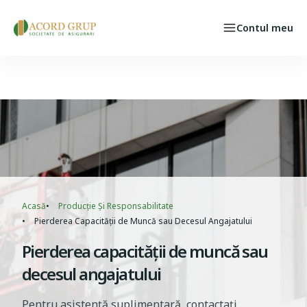
Skip to main content
Contul meu
Persoane fizice
Select your language
CAZ ASIGURAT
Breadcrumb
Acasă
Producție Și Responsabilitate
Pierderea Capacităţii de Muncă sau Decesul Angajatului
Pierderea capacităţii de muncă sau
decesul angajatului
Pentru asistenţă suplimentară, contactați