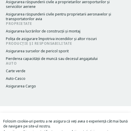
Asigurarea răspunderii civile a proprietarilor aeroporturilor și
serviciilor aeriene
Asigurarea răspunderii civile pentru proprietarii aeronavelor și
transportatorilor avia
PROPRIETATE
Asigurarea lucrărilor de construcții și montaj
Poliţa de asigurare împotriva incendiilor și altor riscuri
PRODUCȚIE ȘI RESPONSABILITATE
Asigurarea surselor de pericol sporit
Pierderea capacităţii de muncă sau decesul angajatului
AUTO
Carte verde
Auto-Casco
Asigurarea Cargo
Termeni și condiții
Legacy menu
Folosim cookie-uri pentru a ne asigura că veți avea o experiență cât mai bună
Politica de confidențialitate
de navigare pe site-ul nostru.
Acordul de utilizare al site-ului