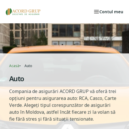
Skip to main content
Contul meu
Persoane fizice
Select your language
CAZ ASIGURAT
Acasă
Auto
Breadcrumb
Auto
Compania de asigurări ACORD GRUP vă oferă trei
opțiuni pentru asigurarea auto: RCA, Casco, Carte
Verde. Alegeți tipul corespunzător de asigurări
auto în Moldova, astfel încât fiecare zi la volan să
fie fără stres și fără situaţii tensionate.