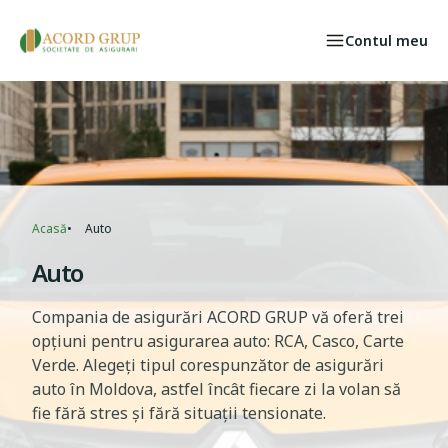
Skip to main content
Contul meu
Persoane fizice
Select your language
CAZ ASIGURAT
Acasă
Auto
Breadcrumb
Auto
Compania de asigurări ACORD GRUP vă oferă trei
opțiuni pentru asigurarea auto: RCA, Casco, Carte
Verde. Alegeți tipul corespunzător de asigurări
auto în Moldova, astfel încât fiecare zi la volan să
fie fără stres și fără situaţii tensionate.