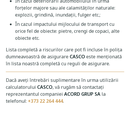
În cazul deteriorării automobilului în urma
forțelor majore sau ale calamităților naturale:
explozii, grindină, inundații, fulger etc.;
În cazul impactului mijlocului de transport cu
orice fel de obiecte: pietre, crengi de copaci, alte
obiecte etc.
Lista completă a riscurilor care pot fi incluse în polița
dumneavoastră de asigurare
CASCO
este menționată
în lista noastră completă cu reguli de asigurare.
Dacă aveți întrebări suplimentare în urma utilizării
calculatorului
CASCO
, vă rugăm să contactați
reprezentantul companiei
ACORD GRUP SA
la
telefonul:
+373 22 264 444
.