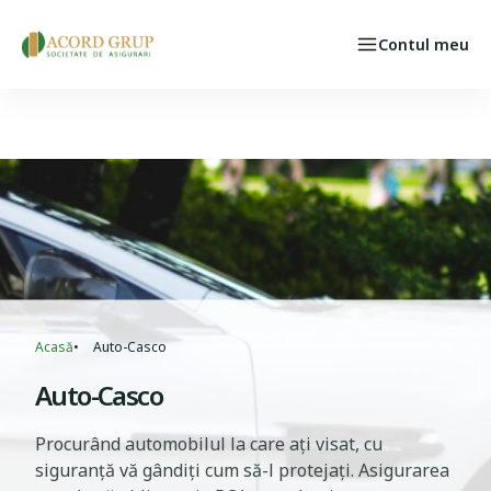
Skip to main content
Contul meu
Persoane fizice
Select your language
CAZ ASIGURAT
Breadcrumb
Acasă
Auto-Casco
Auto-Casco
Procurând automobilul la care ați visat, cu
siguranță vă gândiți cum să-l protejați. Asigurarea