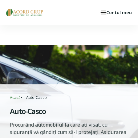
Skip to main content
Contul meu
Persoane fizice
Select your language
CAZ ASIGURAT
Breadcrumb
Acasă
Auto-Casco
Auto-Casco
Procurând automobilul la care ați visat, cu
siguranță vă gândiți cum să-l protejați. Asigurarea