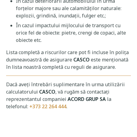
În cazul deteriorării automobilului în urma
forțelor majore sau ale calamităților naturale:
explozii, grindină, inundații, fulger etc.;
În cazul impactului mijlocului de transport cu
orice fel de obiecte: pietre, crengi de copaci, alte
obiecte etc.
Lista completă a riscurilor care pot fi incluse în polița
dumneavoastră de asigurare
CASCO
este menționată
în lista noastră completă cu reguli de asigurare.
Dacă aveți întrebări suplimentare în urma utilizării
calculatorului
CASCO
, vă rugăm să contactați
reprezentantul companiei
ACORD GRUP SA
la
telefonul:
+373 22 264 444
.