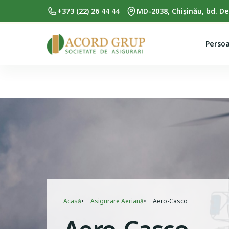
Skip to main content
+373 (22) 26 44 44
MD-2038, Chișinău, bd. De
Persoa
Breadcrumb
Acasă
Asigurare Aeriană
Aero-Casco