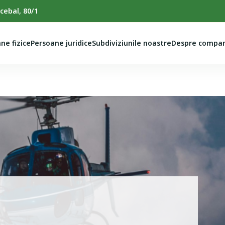
cebal, 80/1
ne fizice
Persoane juridice
Subdiviziunile noastre
Despre compan