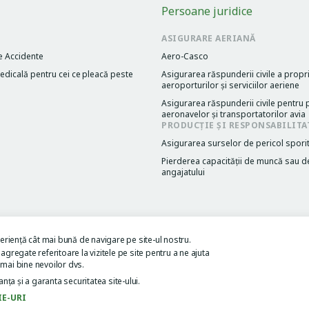
Persoane juridice
ASIGURARE AERIANĂ
e Accidente
Aero-Casco
dicală pentru cei cе pleacă peste
Asigurarea răspunderii civile a propri
aeroporturilor și serviciilor aeriene
Asigurarea răspunderii civile pentru p
aeronavelor și transportatorilor avia
PRODUCȚIE ȘI RESPONSABILITA
Asigurarea surselor de pericol spori
Pierderea capacităţii de muncă sau d
angajatului
eriență cât mai bună de navigare pe site-ul nostru.
tilizare al site-ului
 agregate referitoare la vizitele pe site pentru a ne ajuta
mai bine nevoilor dvs.
nța și a garanta securitatea site-ului.
IE-URI