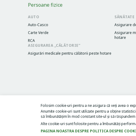
Persoane fizice
AUTO
SĂNĂTATE
Auto-Casco
Asigurare d
Carte Verde
Asigurare me
hotare
RCA
ASIGURAREA „CĂLĂTORIE”
Asigurări medicale pentru călătorii peste hotare
Folosim cookie-uri pentru a ne asigura că veți avea o exp
Termeni și condiții
Politica de confidențialitate
Acordul de u
Anumite cookie-uri sunt utilizate pentru a obține statistici
Legacy menu
să îmbunătățim în mod constant site-ul și să răspundem 
Alte cookie-uri sunt folosite pentru a îmbunătăți performa
PAGINA NOASTRA DESPRE POLITICA DESPRE COOK
Copyright © 2025 ACORD GRUP. Toate drepturile rezervate.