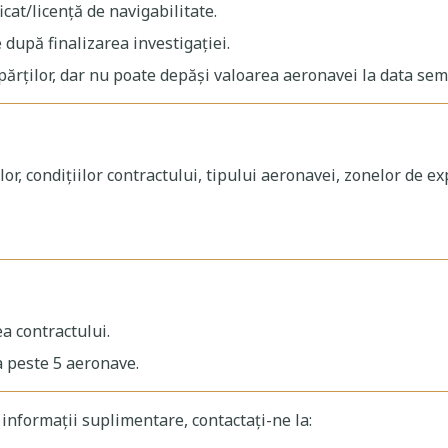
ficat/licență de navigabilitate.
 după finalizarea investigației.
părților, dar nu poate depăși valoarea aeronavei la data sem
 condițiilor contractului, tipului aeronavei, zonelor de explo
a contractului.
 peste 5 aeronave.
 informații suplimentare, contactați-ne la: