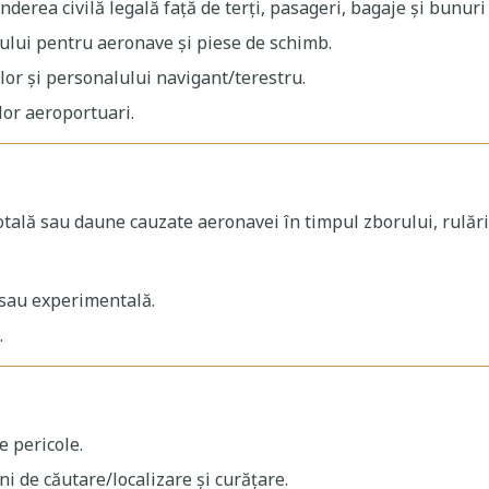
derea civilă legală față de terți, pasageri, bagaje și bunuri
ui pentru aeronave și piese de schimb.
lor și personalului navigant/terestru.
or aeroportuari.
otală sau daune cauzate aeronavei în timpul zborului, rulării
t sau experimentală.
.
e pericole.
i de căutare/localizare și curățare.