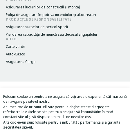
Asigurarea lucrărilor de construcții și montaj
Poliţa de asigurare împotriva incendiilor și altor riscuri
PRODUCȚIE ȘI RESPONSABILITATE
Asigurarea surselor de pericol sporit
Pierderea capacităţii de muncă sau decesul angajatului
AUTO
Carte verde
Auto-Casco
Asigurarea Cargo
Termeni și condiții
Legacy menu
Folosim cookie-uri pentru a ne asigura că veți avea o experiență cât mai bună
Politica de confidențialitate
de navigare pe site-ul nostru.
Acordul de utilizare al site-ului
Anumite cookie-uri sunt utilizate pentru a obține statistici agregate
Image
Image
referitoare la vizitele pe site pentru a ne ajuta să îmbunătățim în mod
constant site-ul și să răspundem mai bine nevoilor dvs.
Alte cookie-uri sunt folosite pentru a îmbunătăți performanța și a garanta
securitatea site-ului.