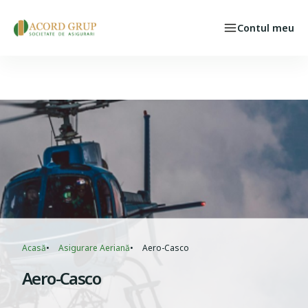
Skip to main content
Contul meu
Persoane fizice
Select your language
CAZ ASIGURAT
Breadcrumb
Acasă
Asigurare Aeriană
Aero-Casco
Aero-Casco