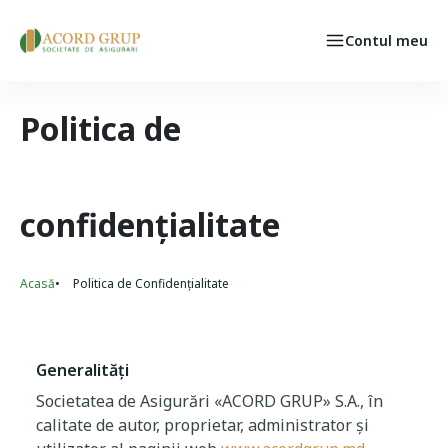
Skip to main content
Contul meu
Persoane fizice
Select your language
CAZ ASIGURAT
Politica de
confidențialitate
Acasă
Politica de Confidențialitate
Breadcrumb
Generalități
Societatea de Asigurări «ACORD GRUP» S.A., în
calitate de autor, proprietar, administrator și