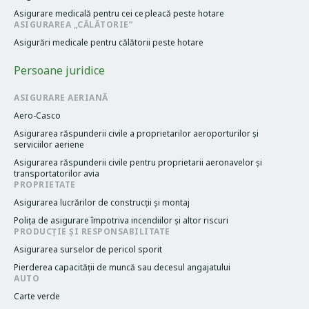
Asigurare medicală pentru cei cе pleacă peste hotare
ASIGURAREA „CĂLĂTORIE”
Asigurări medicale pentru călătorii peste hotare
Persoane juridice
ASIGURARE AERIANĂ
Aero-Casco
Asigurarea răspunderii civile a proprietarilor aeroporturilor și
serviciilor aeriene
Asigurarea răspunderii civile pentru proprietarii aeronavelor și
transportatorilor avia
PROPRIETATE
Asigurarea lucrărilor de construcții și montaj
Poliţa de asigurare împotriva incendiilor și altor riscuri
PRODUCȚIE ȘI RESPONSABILITATE
Asigurarea surselor de pericol sporit
Pierderea capacităţii de muncă sau decesul angajatului
AUTO
Carte verde