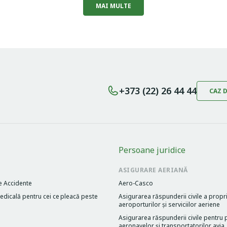
MAI MULTE
+373 (22) 26 44 44
CAZ 
Persoane juridice
ASIGURARE AERIANĂ
e Accidente
Aero-Casco
dicală pentru cei cе pleacă peste
Asigurarea răspunderii civile a propri
aeroporturilor și serviciilor aeriene
Asigurarea răspunderii civile pentru p
aeronavelor și transportatorilor avia