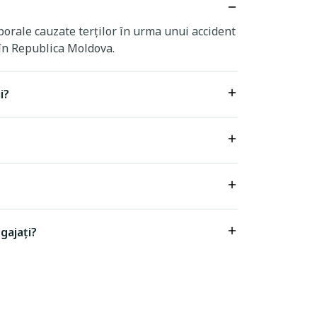
orale cauzate terților în urma unui accident
 în Republica Moldova.
i?
gajați?