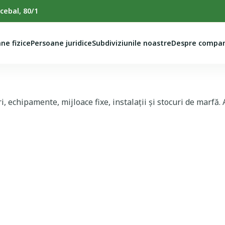
cebal, 80/1
ne fizice
Persoane juridice
Subdiviziunile noastre
Despre compan
ri, echipamente, mijloace fixe, instalații și stocuri de marfă