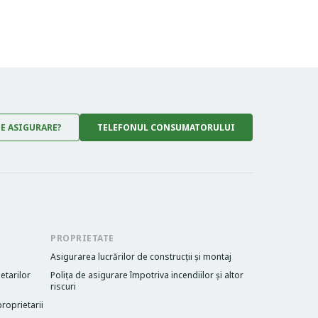
DE ASIGURARE?
TELEFONUL CONSUMATORULUI
PROPRIETATE
Asigurarea lucrărilor de construcții și montaj
etarilor
Poliţa de asigurare împotriva incendiilor și altor
riscuri
roprietarii