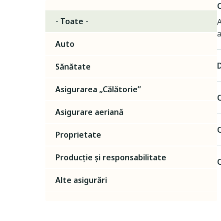
- Toate -
A
a
Auto
D
Sănătate
Asigurarea „Călătorie”
Asigurare aeriană
Proprietate
Producție și responsabilitate
C
Alte asigurări