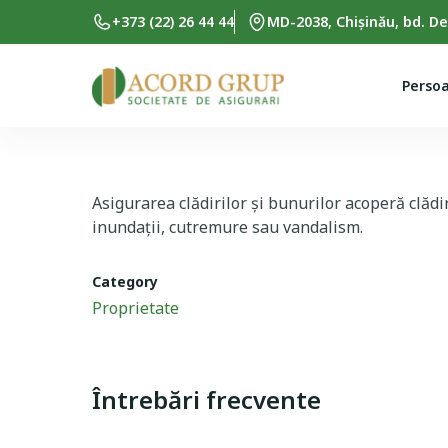
Skip to main content
+373 (22) 26 44 44
MD-2038, Chișinău, bd. De
Persoa
Asigurarea clădirilor și bunurilor acoperă clădi
inundații, cutremure sau vandalism.
Category
Proprietate
Întrebări frecvente