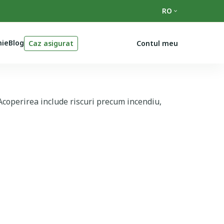
RO
ie
Blog
Caz asigurat
Contul meu
. Acoperirea include riscuri precum incendiu,