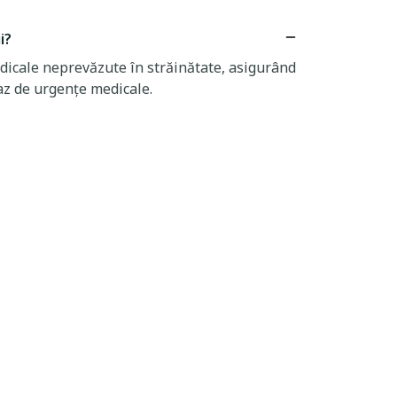
i?
dicale neprevăzute în străinătate, asigurând
caz de urgențe medicale.