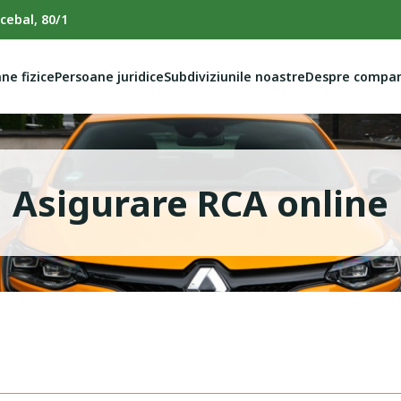
cebal, 80/1
ne fizice
Persoane juridice
Subdiviziunile noastre
Despre compan
Asigurare RCA online