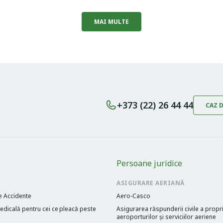
MAI MULTE
+373 (22) 26 44 44
CAZ 
Persoane juridice
ASIGURARE AERIANĂ
e Accidente
Aero-Casco
dicală pentru cei cе pleacă peste
Asigurarea răspunderii civile a propri
aeroporturilor și serviciilor aeriene