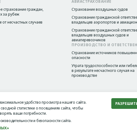
Е
АВИАСТРАХОВАНИЕ
е страхование граждан,
Страхование воздушных судов
 за рубеж
Страхование гражданской ответств
 от несчастных случаев
владельцев аэропортов и авиацио
Страхование гражданской ответств
владельцев воздушных судов и
авиаперевозчиков
ПРОИЗВОДСТВО И ОТВЕТСТВЕ
Страхование источников повышенн
опасности
Утрата трудоспособности или гибел
в результате несчастного случая на
производстве
максимальное удобство просмотра нашего сайта.
РАЗРЕШИТ
ользовательское соглашение
сводной статистики о посещениях сайта, чтобы
творять ваши потребности.
оизводительности и безопасности сайта.
НЫХ»