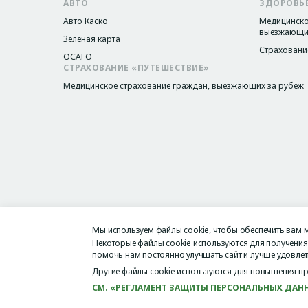
АВТО
ЗДОРОВЬ
Авто Каско
Медицинско
выезжающих
Зелёная карта
Страхование
ОСАГО
СТРАХОВАНИЕ «ПУТЕШЕСТВИЕ»
Медицинское страхование граждан, выезжающих за рубеж
Мы используем файлы cookie, чтобы обеспечить вам 
Положения и условия
Политика конфиденциальности
П
Некоторые файлы cookie используются для получения 
Legacy menu
помочь нам постоянно улучшать сайт и лучше удовле
Другие файлы cookie используются для повышения пр
СМ. «РЕГЛАМЕНТ ЗАЩИТЫ ПЕРСОНАЛЬНЫХ ДАН
Copyright © 2025 ACORD GRUP. Все права защищены.