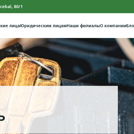
cebal, 80/1
кие лица
Юридическим лицам
Наши филиалы
О компании
Бло
ь