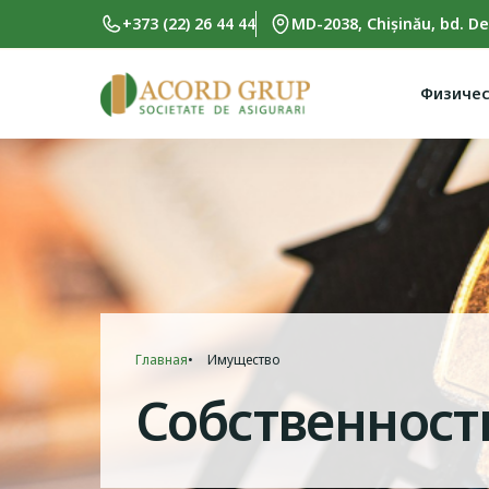
Skip to main content
+373 (22) 26 44 44
MD-2038, Chișinău, bd. De
Физичес
Главная
Имущество
Breadcrumb
Собственност