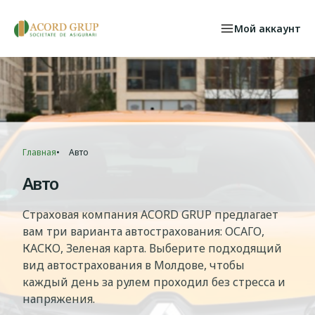
Skip to main content
Мой аккаунт
Физические лица
Select your language
СТРАХОВОЙ СЛУЧАЙ
Главная
Авто
Breadcrumb
Авто
Страховая компания ACORD GRUP предлагает
вам три варианта автострахования: ОСАГО,
КАСКО, Зеленая карта. Выберите подходящий
вид автострахования в Молдове, чтобы
каждый день за рулем проходил без стресса и
напряжения.