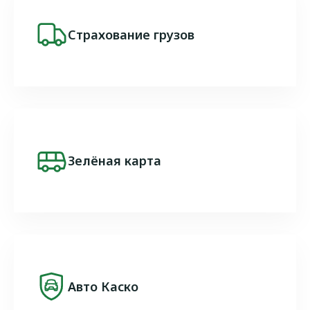
Image
Страхование грузов
Image
Зелёная карта
Image
Авто Каско